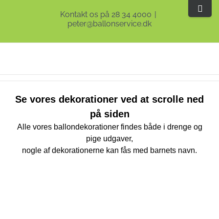
Skip
Toggle
Kontakt os på 28 34 4000
|
to
Sliding
peter@ballonservice.dk
content
Bar
Area
Se vores dekorationer ved at scrolle ned
på siden
Alle vores ballondekorationer findes både i drenge og
pige udgaver,
nogle af dekorationerne kan fås med barnets navn.