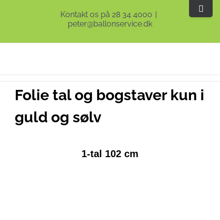
Skip
Toggle
Kontakt os på 28 34 4000
|
to
Sliding
peter@ballonservice.dk
content
Bar
Area
Folie tal og bogstaver kun i
guld og sølv
1-tal 102 cm